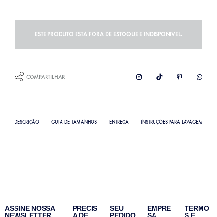
ESTE PRODUTO ESTÁ FORA DE ESTOQUE E INDISPONÍVEL.
COMPARTILHAR
DESCRIÇÃO
GUIA DE TAMANHOS
ENTREGA
INSTRUÇÕES PARA LAVAGEM
ASSINE NOSSA
PRECIS
SEU
EMPRE
TERMO
NEWSLETTER
A DE
PEDIDO
SA
S E