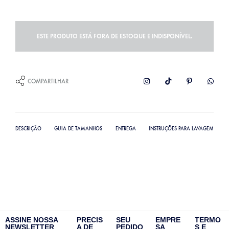
ESTE PRODUTO ESTÁ FORA DE ESTOQUE E INDISPONÍVEL.
COMPARTILHAR
DESCRIÇÃO
GUIA DE TAMANHOS
ENTREGA
INSTRUÇÕES PARA LAVAGEM
ASSINE NOSSA
PRECIS
SEU
EMPRE
TERMO
NEWSLETTER
A DE
PEDIDO
SA
S E