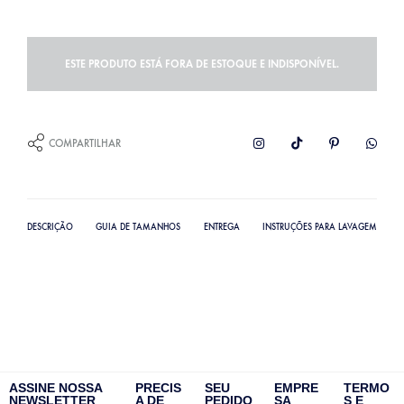
ESTE PRODUTO ESTÁ FORA DE ESTOQUE E INDISPONÍVEL.
COMPARTILHAR
DESCRIÇÃO
GUIA DE TAMANHOS
ENTREGA
INSTRUÇÕES PARA LAVAGEM
ASSINE NOSSA
PRECIS
SEU
EMPRE
TERMO
NEWSLETTER
A DE
PEDIDO
SA
S E