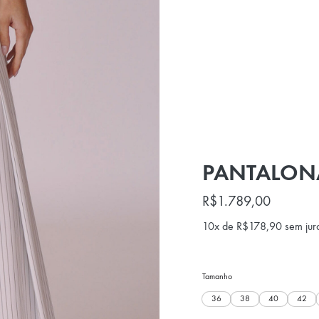
PANTALONA
R$
1.789,00
10x de
R$
178,90
sem jur
Tamanho
36
38
40
42