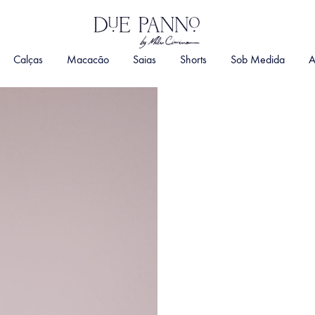
DuePanno
By
Calças
Macacão
Saias
Shorts
Sob Medida
A
Malu
Cimino