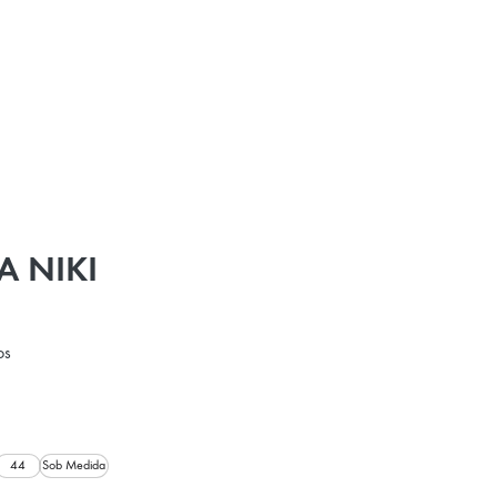
 NIKI
os
44
Sob Medida