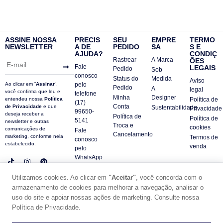
ASSINE NOSSA
PRECIS
SEU
EMPRE
TERMO
NEWSLETTER
A DE
PEDIDO
SA
S E
AJUDA?
CONDIÇ
Rastrear
A Marca
ÕES
Fale
LEGAIS
Pedido
Sob
conosco
Status do
Medida
Aviso
Ao clicar em “
Assinar
“,
pelo
Pedido
A
legal
você confirma que leu e
telefone
Minha
Designer
entendeu nossa
Política
Política de
(17)
Conta
de Privacidade
e que
Sustentabilidade
Privacidade
99650-
deseja receber a
Política de
Política de
5141
newsletter e outras
Troca e
cookies
comunicações de
Fale
Cancelamento
marketing, conforme nela
Termos de
conosco
estabelecido.
venda
pelo
WhatsApp
Contatos
Utilizamos cookies. Ao clicar em
"Aceitar"
, você concorda com o
FAQ
armazenamento de cookies para melhorar a navegação, analisar o
© DUE PANNO - 2024 -
uso do site e apoiar nossas ações de marketing. Consulte nossa
SUPORTE POR ZAFARIE
Política de Privacidade.
CNPJ18.684.752/0001-84