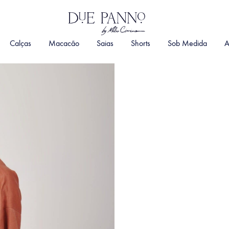
DuePanno
By
Calças
Macacão
Saias
Shorts
Sob Medida
A
Malu
Cimino