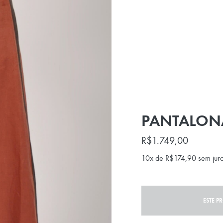
PANTALON
R$
1.749,00
10x de
R$
174,90
sem jur
ESTE P