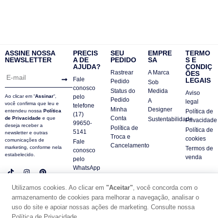
ASSINE NOSSA
PRECIS
SEU
EMPRE
TERMO
NEWSLETTER
A DE
PEDIDO
SA
S E
AJUDA?
CONDIÇ
Rastrear
A Marca
ÕES
Fale
LEGAIS
Pedido
Sob
conosco
Status do
Medida
Aviso
Ao clicar em “
Assinar
“,
pelo
Pedido
A
legal
você confirma que leu e
telefone
Minha
Designer
entendeu nossa
Política
Política de
(17)
Conta
de Privacidade
e que
Sustentabilidade
Privacidade
99650-
deseja receber a
Política de
Política de
5141
newsletter e outras
Troca e
cookies
comunicações de
Fale
Cancelamento
marketing, conforme nela
Termos de
conosco
estabelecido.
venda
pelo
WhatsApp
Contatos
Utilizamos cookies. Ao clicar em
"Aceitar"
, você concorda com o
FAQ
armazenamento de cookies para melhorar a navegação, analisar o
© DUE PANNO - 2024 -
uso do site e apoiar nossas ações de marketing. Consulte nossa
SUPORTE POR ZAFARIE
Política de Privacidade.