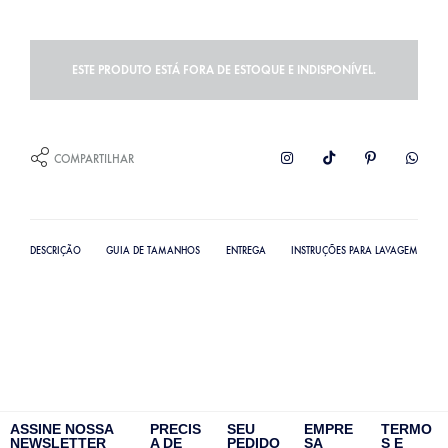
ESTE PRODUTO ESTÁ FORA DE ESTOQUE E INDISPONÍVEL.
COMPARTILHAR
DESCRIÇÃO
GUIA DE TAMANHOS
ENTREGA
INSTRUÇÕES PARA LAVAGEM
ASSINE NOSSA
PRECIS
SEU
EMPRE
TERMO
NEWSLETTER
A DE
PEDIDO
SA
S E