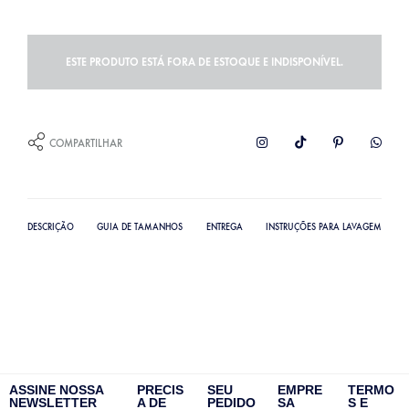
ESTE PRODUTO ESTÁ FORA DE ESTOQUE E INDISPONÍVEL.
COMPARTILHAR
DESCRIÇÃO
GUIA DE TAMANHOS
ENTREGA
INSTRUÇÕES PARA LAVAGEM
ASSINE NOSSA
PRECIS
SEU
EMPRE
TERMO
NEWSLETTER
A DE
PEDIDO
SA
S E