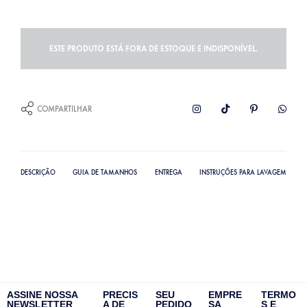
ESTE PRODUTO ESTÁ FORA DE ESTOQUE E INDISPONÍVEL.
COMPARTILHAR
DESCRIÇÃO
GUIA DE TAMANHOS
ENTREGA
INSTRUÇÕES PARA LAVAGEM
ASSINE NOSSA
PRECIS
SEU
EMPRE
TERMO
NEWSLETTER
A DE
PEDIDO
SA
S E