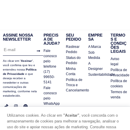
ASSINE NOSSA
PRECIS
SEU
EMPRE
TERMO
NEWSLETTER
A DE
PEDIDO
SA
S E
AJUDA?
CONDIÇ
Rastrear
A Marca
ÕES
Fale
LEGAIS
Pedido
Sob
conosco
Status do
Medida
Aviso
Ao clicar em “
Assinar
“,
pelo
Pedido
A
legal
você confirma que leu e
telefone
Minha
Designer
entendeu nossa
Política
Política de
(17)
Conta
de Privacidade
e que
Sustentabilidade
Privacidade
99650-
deseja receber a
Política de
Política de
5141
newsletter e outras
Troca e
cookies
comunicações de
Fale
Cancelamento
marketing, conforme nela
Termos de
conosco
estabelecido.
venda
pelo
WhatsApp
Contatos
Utilizamos cookies. Ao clicar em
"Aceitar"
, você concorda com o
FAQ
armazenamento de cookies para melhorar a navegação, analisar o
© DUE PANNO - 2024 -
uso do site e apoiar nossas ações de marketing. Consulte nossa