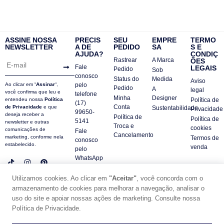
ASSINE NOSSA
PRECIS
SEU
EMPRE
TERMO
NEWSLETTER
A DE
PEDIDO
SA
S E
AJUDA?
CONDIÇ
Rastrear
A Marca
ÕES
Fale
LEGAIS
Pedido
Sob
conosco
Status do
Medida
Aviso
Ao clicar em “
Assinar
“,
pelo
Pedido
A
legal
você confirma que leu e
telefone
Minha
Designer
entendeu nossa
Política
Política de
(17)
Conta
de Privacidade
e que
Sustentabilidade
Privacidade
99650-
deseja receber a
Política de
Política de
5141
newsletter e outras
Troca e
cookies
comunicações de
Fale
Cancelamento
marketing, conforme nela
Termos de
conosco
estabelecido.
venda
pelo
WhatsApp
Contatos
Utilizamos cookies. Ao clicar em
"Aceitar"
, você concorda com o
FAQ
armazenamento de cookies para melhorar a navegação, analisar o
© DUE PANNO - 2024 -
uso do site e apoiar nossas ações de marketing. Consulte nossa
SUPORTE POR ZAFARIE
Política de Privacidade.
CNPJ18.684.752/0001-84