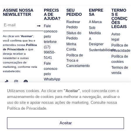
ASSINE NOSSA
PRECIS
SEU
EMPRE
TERMO
NEWSLETTER
A DE
PEDIDO
SA
S E
AJUDA?
CONDIÇ
Rastrear
A Marca
ÕES
Fale
LEGAIS
Pedido
Sob
conosco
Status do
Medida
Aviso
Ao clicar em “
Assinar
“,
pelo
Pedido
A
legal
você confirma que leu e
telefone
Minha
Designer
entendeu nossa
Política
Política de
(17)
Conta
de Privacidade
e que
Sustentabilidade
Privacidade
99650-
deseja receber a
Política de
Política de
5141
newsletter e outras
Troca e
cookies
comunicações de
Fale
Cancelamento
marketing, conforme nela
Termos de
conosco
estabelecido.
venda
pelo
WhatsApp
Contatos
Utilizamos cookies. Ao clicar em
"Aceitar"
, você concorda com o
FAQ
armazenamento de cookies para melhorar a navegação, analisar o
uso do site e apoiar nossas ações de marketing. Consulte nossa
© DUE PANNO - 2024 -
SUPORTE POR ZAFARIE
Política de Privacidade.
CNPJ18.684.752/0001-84
0
Aceitar