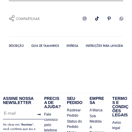
COMPARTILHAR
DESCRIÇÃO
GUIA DE TAMANHOS
ENTREGA
INSTRUÇÕES PARA LAVAGEM
ASSINE NOSSA
PRECIS
SEU
EMPRE
TERMO
NEWSLETTER
A DE
PEDIDO
SA
S E
AJUDA?
CONDIÇ
Rastrear
A Marca
ÕES
Fale
LEGAIS
Pedido
Sob
conosco
Status do
Medida
Aviso
Ao clicar em “
Assinar
“,
pelo
Pedido
A
legal
você confirma que leu e
telefone