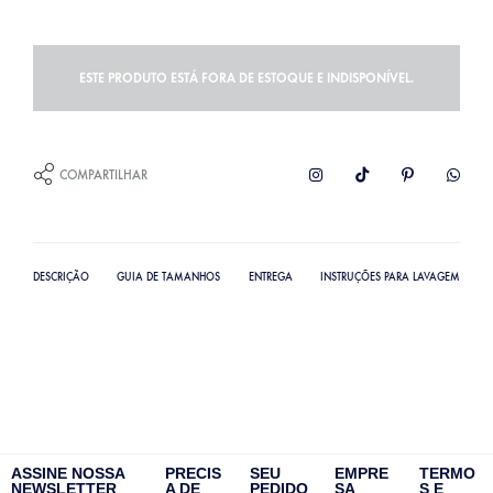
ESTE PRODUTO ESTÁ FORA DE ESTOQUE E INDISPONÍVEL.
COMPARTILHAR
DESCRIÇÃO
GUIA DE TAMANHOS
ENTREGA
INSTRUÇÕES PARA LAVAGEM
ASSINE NOSSA
PRECIS
SEU
EMPRE
TERMO
NEWSLETTER
A DE
PEDIDO
SA
S E