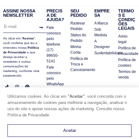
ASSINE NOSSA
PRECIS
SEU
EMPRE
TERMO
NEWSLETTER
A DE
PEDIDO
SA
S E
AJUDA?
CONDIÇ
Rastrear
A Marca
ÕES
Fale
LEGAIS
Pedido
Sob
conosco
Status do
Medida
Aviso
Ao clicar em “
Assinar
“,
pelo
Pedido
A
legal
você confirma que leu e
telefone
Minha
Designer
entendeu nossa
Política
Política de
(17)
Conta
de Privacidade
e que
Sustentabilidade
Privacidade
99650-
deseja receber a
Política de
Política de
5141
newsletter e outras
Troca e
cookies
comunicações de
Fale
Cancelamento
marketing, conforme nela
Termos de
conosco
estabelecido.
venda
pelo
WhatsApp
Contatos
Utilizamos cookies. Ao clicar em
"Aceitar"
, você concorda com o
FAQ
armazenamento de cookies para melhorar a navegação, analisar o
uso do site e apoiar nossas ações de marketing. Consulte nossa
© DUE PANNO - 2024 -
SUPORTE POR ZAFARIE
Política de Privacidade.
CNPJ18.684.752/0001-84
0
Aceitar