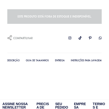
ESTE PRODUTO ESTÁ FORA DE ESTOQUE E INDISPONÍVEL.
COMPARTILHAR
DESCRIÇÃO
GUIA DE TAMANHOS
ENTREGA
INSTRUÇÕES PARA LAVAGEM
ASSINE NOSSA
PRECIS
SEU
EMPRE
TERMO
NEWSLETTER
A DE
PEDIDO
SA
S E