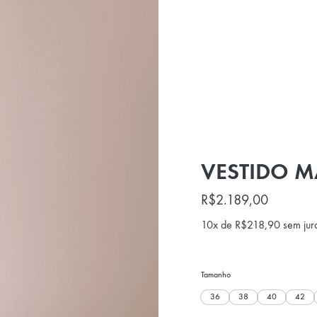
VESTIDO 
R$
2.189,00
10x de
R$
218,90
sem jur
Tamanho
36
38
40
42