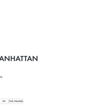
MANHATTAN
os
44
Sob Medida