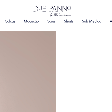
DuePanno
By
Calças
Macacão
Saias
Shorts
Sob Medida
A
Malu
Cimino