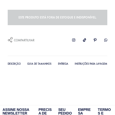
ESTE PRODUTO ESTÁ FORA DE ESTOQUE E INDISPONÍVEL.
COMPARTILHAR
DESCRIÇÃO
GUIA DE TAMANHOS
ENTREGA
INSTRUÇÕES PARA LAVAGEM
ASSINE NOSSA
PRECIS
SEU
EMPRE
TERMO
NEWSLETTER
A DE
PEDIDO
SA
S E