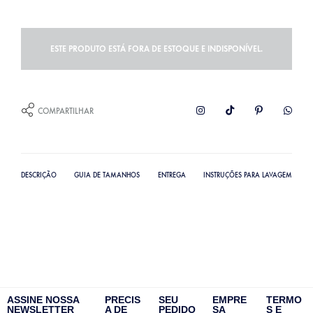
ESTE PRODUTO ESTÁ FORA DE ESTOQUE E INDISPONÍVEL.
COMPARTILHAR
DESCRIÇÃO
GUIA DE TAMANHOS
ENTREGA
INSTRUÇÕES PARA LAVAGEM
ASSINE NOSSA
PRECIS
SEU
EMPRE
TERMO
NEWSLETTER
A DE
PEDIDO
SA
S E