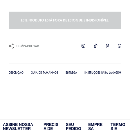
ESTE PRODUTO ESTÁ FORA DE ESTOQUE E INDISPONÍVEL.
COMPARTILHAR
DESCRIÇÃO
GUIA DE TAMANHOS
ENTREGA
INSTRUÇÕES PARA LAVAGEM
ASSINE NOSSA
PRECIS
SEU
EMPRE
TERMO
NEWSLETTER
A DE
PEDIDO
SA
S E