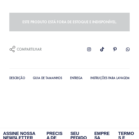
ESTE PRODUTO ESTÁ FORA DE ESTOQUE E INDISPONÍVEL.
COMPARTILHAR
DESCRIÇÃO
GUIA DE TAMANHOS
ENTREGA
INSTRUÇÕES PARA LAVAGEM
ASSINE NOSSA
PRECIS
SEU
EMPRE
TERMO
NEWSLETTER
A DE
PEDIDO
SA
S E