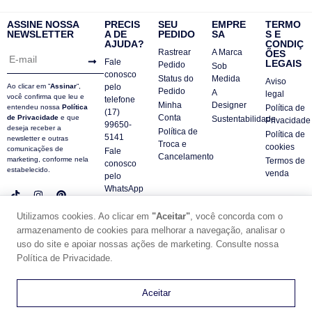
ASSINE NOSSA
PRECIS
SEU
EMPRE
TERMO
NEWSLETTER
A DE
PEDIDO
SA
S E
AJUDA?
CONDIÇ
Rastrear
A Marca
ÕES
Fale
LEGAIS
Pedido
Sob
conosco
Status do
Medida
Aviso
Ao clicar em “
Assinar
“,
pelo
Pedido
A
legal
você confirma que leu e
telefone
Minha
Designer
entendeu nossa
Política
Política de
(17)
Conta
de Privacidade
e que
Sustentabilidade
Privacidade
99650-
deseja receber a
Política de
Política de
5141
newsletter e outras
Troca e
cookies
comunicações de
Fale
Cancelamento
marketing, conforme nela
Termos de
conosco
estabelecido.
venda
pelo
WhatsApp
Contatos
Utilizamos cookies. Ao clicar em
"Aceitar"
, você concorda com o
FAQ
armazenamento de cookies para melhorar a navegação, analisar o
uso do site e apoiar nossas ações de marketing. Consulte nossa
© DUE PANNO - 2024 -
SUPORTE POR ZAFARIE
Política de Privacidade.
CNPJ18.684.752/0001-84
0
Aceitar