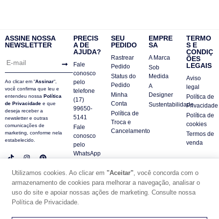
ASSINE NOSSA
PRECIS
SEU
EMPRE
TERMO
NEWSLETTER
A DE
PEDIDO
SA
S E
AJUDA?
CONDIÇ
Rastrear
A Marca
ÕES
Fale
LEGAIS
Pedido
Sob
conosco
Status do
Medida
Aviso
Ao clicar em “
Assinar
“,
pelo
Pedido
A
legal
você confirma que leu e
telefone
Minha
Designer
entendeu nossa
Política
Política de
(17)
Conta
de Privacidade
e que
Sustentabilidade
Privacidade
99650-
deseja receber a
Política de
Política de
5141
newsletter e outras
Troca e
cookies
comunicações de
Fale
Cancelamento
marketing, conforme nela
Termos de
conosco
estabelecido.
venda
pelo
WhatsApp
Contatos
Utilizamos cookies. Ao clicar em
"Aceitar"
, você concorda com o
FAQ
armazenamento de cookies para melhorar a navegação, analisar o
uso do site e apoiar nossas ações de marketing. Consulte nossa
© DUE PANNO - 2024 -
SUPORTE POR ZAFARIE
Política de Privacidade.
CNPJ18.684.752/0001-84