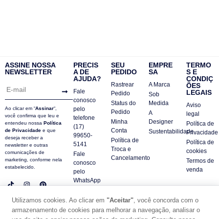
ASSINE NOSSA
PRECIS
SEU
EMPRE
TERMO
NEWSLETTER
A DE
PEDIDO
SA
S E
AJUDA?
CONDIÇ
Rastrear
A Marca
ÕES
Fale
LEGAIS
Pedido
Sob
conosco
Status do
Medida
Aviso
Ao clicar em “
Assinar
“,
pelo
Pedido
A
legal
você confirma que leu e
telefone
Minha
Designer
entendeu nossa
Política
Política de
(17)
Conta
de Privacidade
e que
Sustentabilidade
Privacidade
99650-
deseja receber a
Política de
Política de
5141
newsletter e outras
Troca e
cookies
comunicações de
Fale
Cancelamento
marketing, conforme nela
Termos de
conosco
estabelecido.
venda
pelo
WhatsApp
Contatos
Utilizamos cookies. Ao clicar em
"Aceitar"
, você concorda com o
FAQ
armazenamento de cookies para melhorar a navegação, analisar o