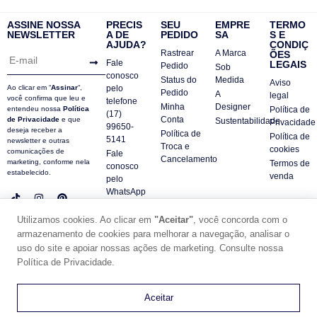
ASSINE NOSSA
PRECIS
SEU
EMPRE
TERMO
NEWSLETTER
A DE
PEDIDO
SA
S E
AJUDA?
CONDIÇ
Rastrear
A Marca
ÕES
Fale
LEGAIS
Pedido
Sob
conosco
Status do
Medida
Aviso
Ao clicar em “
Assinar
“,
pelo
Pedido
A
legal
você confirma que leu e
telefone
Minha
Designer
entendeu nossa
Política
Política de
(17)
Conta
de Privacidade
e que
Sustentabilidade
Privacidade
99650-
deseja receber a
Política de
Política de
5141
newsletter e outras
Troca e
cookies
comunicações de
Fale
Cancelamento
marketing, conforme nela
Termos de
conosco
estabelecido.
venda
pelo
WhatsApp
Contatos
Utilizamos cookies. Ao clicar em
"Aceitar"
, você concorda com o
FAQ
armazenamento de cookies para melhorar a navegação, analisar o
uso do site e apoiar nossas ações de marketing. Consulte nossa
© DUE PANNO - 2024 -
SUPORTE POR ZAFARIE
Política de Privacidade.
CNPJ18.684.752/0001-84
0
Aceitar