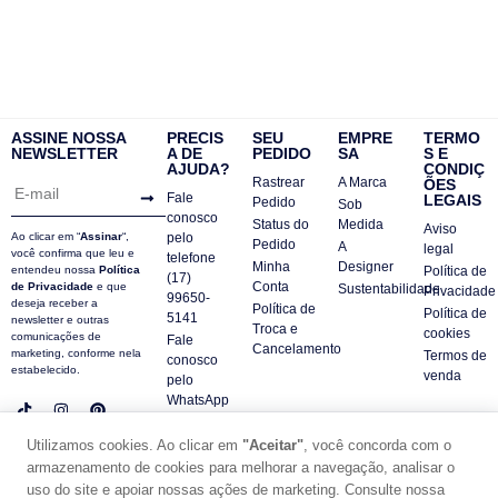
ASSINE NOSSA
PRECIS
SEU
EMPRE
TERMO
NEWSLETTER
A DE
PEDIDO
SA
S E
AJUDA?
CONDIÇ
Rastrear
A Marca
ÕES
Fale
LEGAIS
Pedido
Sob
conosco
Status do
Medida
Aviso
Ao clicar em “
Assinar
“,
pelo
Pedido
A
legal
você confirma que leu e
telefone
Minha
Designer
entendeu nossa
Política
Política de
(17)
Conta
de Privacidade
e que
Sustentabilidade
Privacidade
99650-
deseja receber a
Política de
Política de
5141
newsletter e outras
Troca e
cookies
comunicações de
Fale
Cancelamento
marketing, conforme nela
Termos de
conosco
estabelecido.
venda
pelo
WhatsApp
Contatos
Utilizamos cookies. Ao clicar em
"Aceitar"
, você concorda com o
FAQ
armazenamento de cookies para melhorar a navegação, analisar o
© DUE PANNO - 2024 -
uso do site e apoiar nossas ações de marketing. Consulte nossa