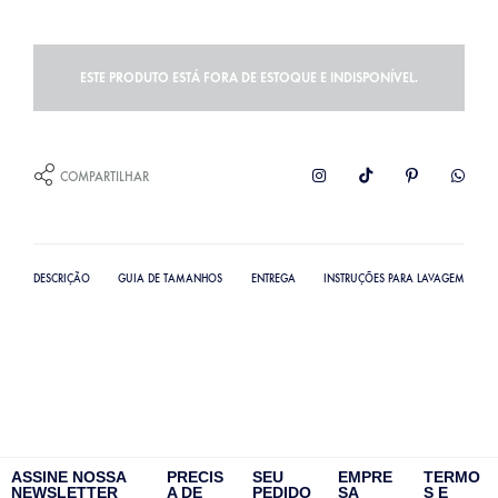
ESTE PRODUTO ESTÁ FORA DE ESTOQUE E INDISPONÍVEL.
COMPARTILHAR
DESCRIÇÃO
GUIA DE TAMANHOS
ENTREGA
INSTRUÇÕES PARA LAVAGEM
ASSINE NOSSA
PRECIS
SEU
EMPRE
TERMO
NEWSLETTER
A DE
PEDIDO
SA
S E