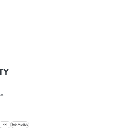
TY
os
44
Sob Medida