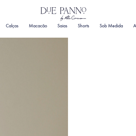
DuePanno
By
Calças
Macacão
Saias
Shorts
Sob Medida
A
Malu
Cimino