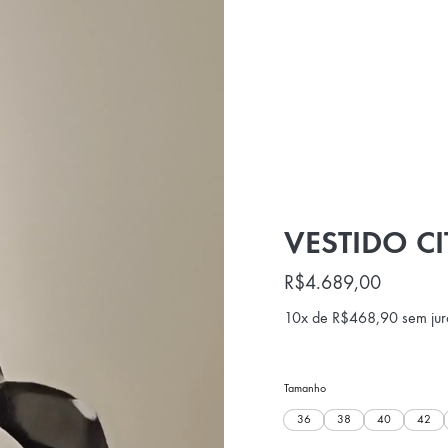
VESTIDO CI
R$
4.689,00
10x de
R$
468,90
sem jur
Tamanho
36
38
40
42