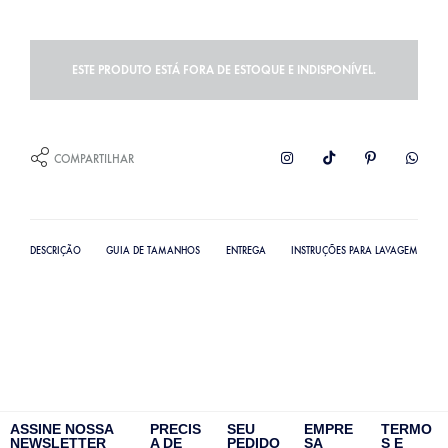
ESTE PRODUTO ESTÁ FORA DE ESTOQUE E INDISPONÍVEL.
COMPARTILHAR
DESCRIÇÃO
GUIA DE TAMANHOS
ENTREGA
INSTRUÇÕES PARA LAVAGEM
ASSINE NOSSA
PRECIS
SEU
EMPRE
TERMO
NEWSLETTER
A DE
PEDIDO
SA
S E